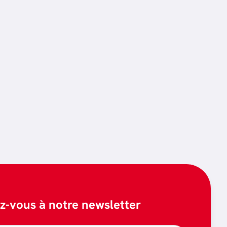
ez-vous à notre newsletter