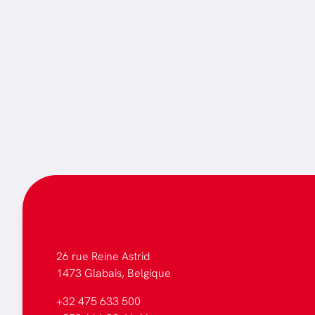
C'est
FAST
oc
Vendez votre bien
26 rue Reine Astrid
1473 Glabais, Belgique
+32 475 633 500