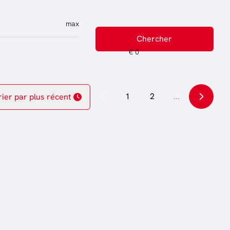
max
Chercher
1
2
...
rier par plus récent