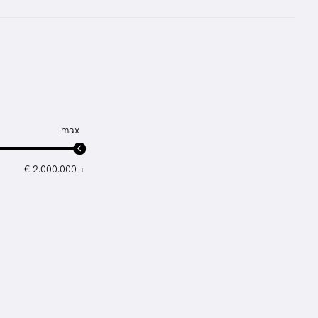
max
+