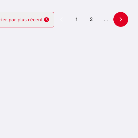
1
2
...
rier par plus récent
OPTION
OPTION
€ 390.000
Appartement
00
Rue Emile Tandel 10 / 31,
6700 Bonnert