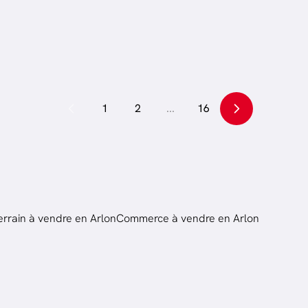
.
280
m²
3
ch.
113
m²
1
2
...
16
errain à vendre en Arlon
Commerce à vendre en Arlon