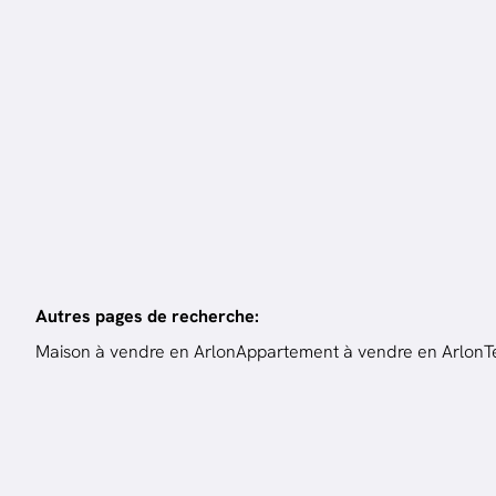
6
ch.
350
m²
3
ch
Autres pages de recherche
:
Maison à vendre en Arlon
Appartement à vendre en Arlon
T