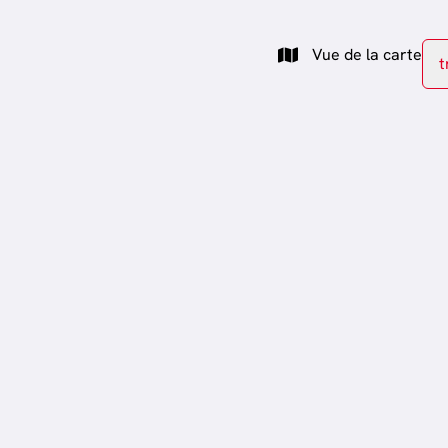
Vue de la carte
t
.000
€ 410.000
ement
Maison
tburg 104, 6700
rue du Cimetière 12 / A, 67
Arlon