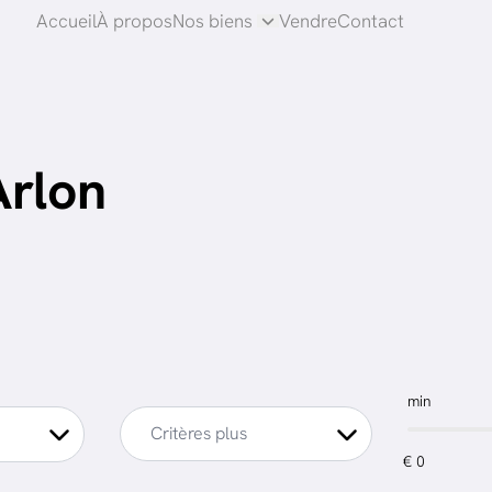
Accueil
À propos
Nos biens
Vendre
Contact
Arlon
min
Critères plus