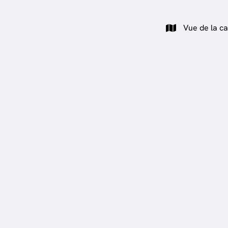
Vue de la ca
OPTION
VENDU
.000
Vendu
Duplex
lvaire 18, 6791
6791 Athus
e