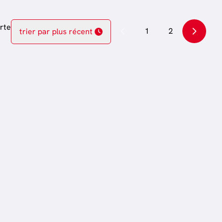
rte
1
2
trier par plus récent
VENDU
Vendu
Maison
6791 Athus