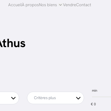
Accueil
À propos
Nos biens
Vendre
Contact
Athus
min
Critères plus