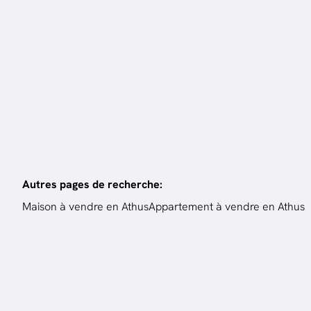
3
ch.
129
m²
2
ch
Autres pages de recherche
:
Maison à vendre en Athus
Appartement à vendre en Athus