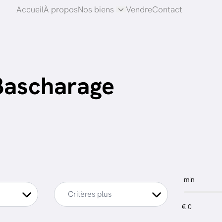
Accueil
À propos
Nos biens
Vendre
Contact
Bascharage
min
Critères plus