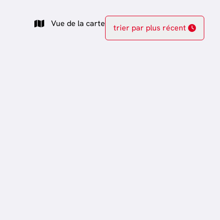
Vue de la carte
trier par plus récent
VENDU
Vendu
Appartement
ourg)
L-4940 Bascharage (Luxembourg)