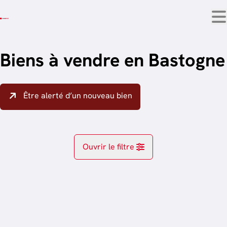
Aller au contenu principal
Biens à vendre en Bastogne
Être alerté d’un nouveau bien
Ouvrir le filtre
Localité
Bastogne (6600)
Remove
trier par plus récent