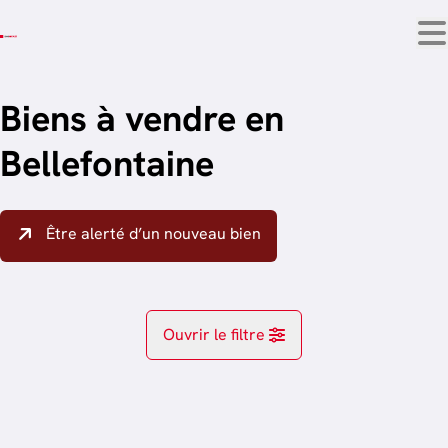
Aller au contenu principal
Biens à vendre en
Bellefontaine
Être alerté d’un nouveau bien
Ouvrir le filtre
Localité
OPTION
Bellefontaine (6730)
Remove