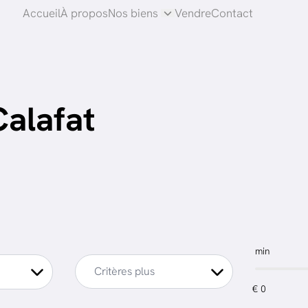
Accueil
À propos
Nos biens
Vendre
Contact
Calafat
min
Critères plus