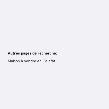
4
ch.
140
m²
Autres pages de recherche
:
Maison à vendre en Calafat