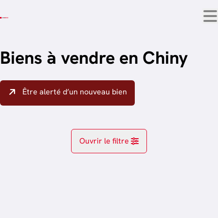
Aller au contenu principal
Biens à vendre en Chiny
Être alerté d’un nouveau bien
Ouvrir le filtre
Localité
Chiny (6810)
Remove
trier par plus récent