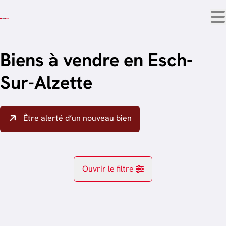
Aller au contenu principal
Biens à vendre en Esch-
Sur-Alzette
Être alerté d’un nouveau bien
Ouvrir le filtre
Localité
Esch-Sur-Alzette (4038, 4039)
Remove