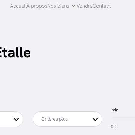
Accueil
À propos
Nos biens
Vendre
Contact
talle
min
Critères plus