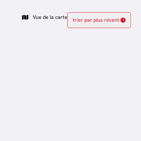
Vue de la carte
trier par plus récent
VENDU
Vendu
Maison
6740 Etalle