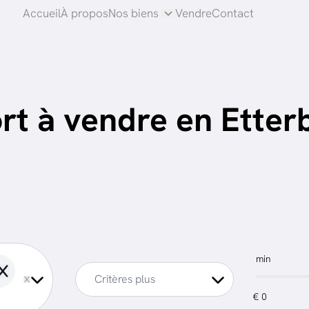
Accueil
À propos
Nos biens
Vendre
Contact
rt à vendre en Etter
min
Remove
Critères plus