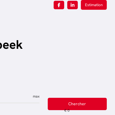
Estimation
beek
max
Chercher