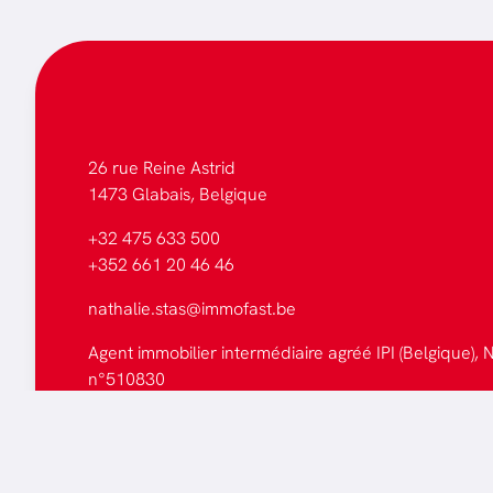
26 rue Reine Astrid
1473 Glabais, Belgique
+32 475 633 500
+352 661 20 46 46
nathalie.stas@immofast.be
Agent immobilier intermédiaire agréé IPI (Belgique), N
n°510830
Tous les biens
Faites estimer votre bien
Mentions légales
-
Politique de cookies
-
Politique de