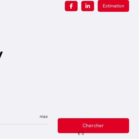
Estimation
y
max
Chercher