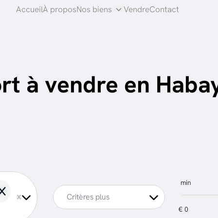
Accueil
À propos
Nos biens
Vendre
Contact
rt à vendre en Haba
min
Remove
Critères plus