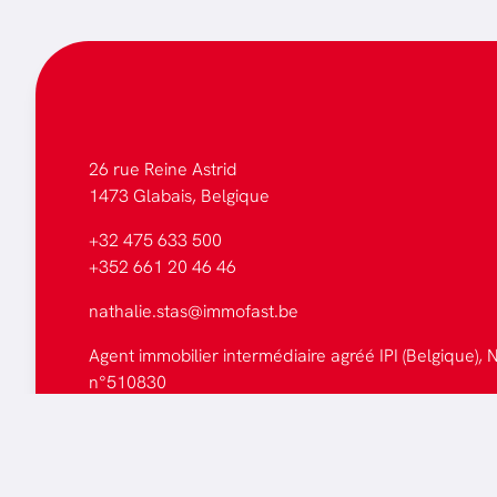
26 rue Reine Astrid
1473 Glabais, Belgique
+32 475 633 500
+352 661 20 46 46
nathalie.stas@immofast.be
Agent immobilier intermédiaire agréé IPI (Belgique), N
n°510830
Tous les biens
Faites estimer votre bien
Mentions légales
-
Politique de cookies
-
Politique de