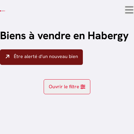
Aller au contenu principal
Biens à vendre en Habergy
Être alerté d’un nouveau bien
Ouvrir le filtre
Localité
Guelff (6782)
Remove
trier par plus récent