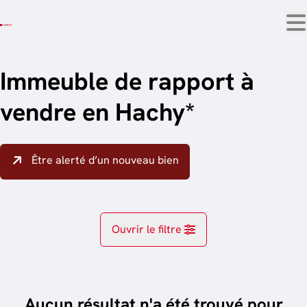
Aller au contenu principal
Immeuble de rapport à
vendre en Hachy*
Être alerté d’un nouveau bien
Ouvrir le filtre
Localité
Habay-La-Neuve (6720)
Aucun résultat n'a été trouvé pour
Remove