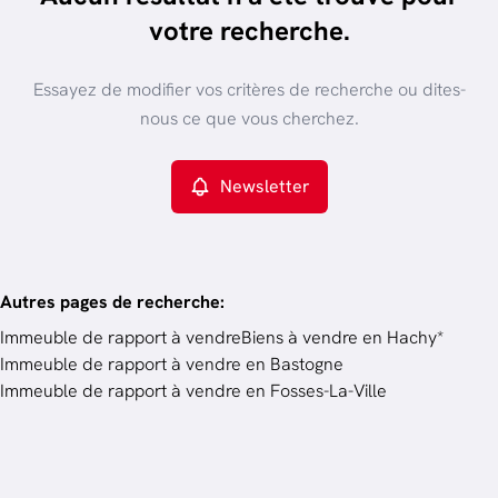
trier par plus récent
votre recherche.
Vue de la carte
Type de propriété
Essayez de modifier vos critères de recherche ou dites-
Immeuble de rapport
Remove
nous ce que vous cherchez.
Newsletter
Critères plus
Min. budget
Autres pages de recherche
:
Immeuble de rapport à vendre
Biens à vendre en Hachy*
Immeuble de rapport à vendre en Bastogne
Budget
Immeuble de rapport à vendre en Fosses-La-Ville
Chercher