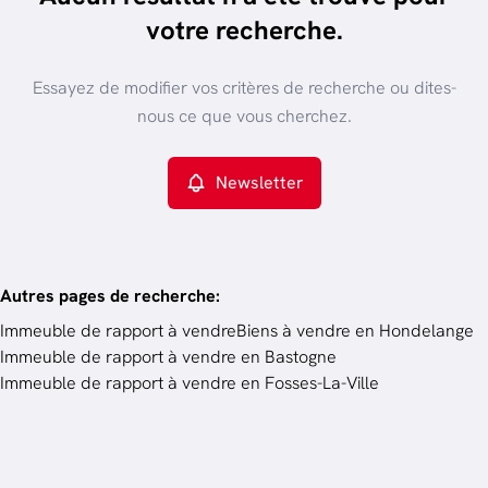
trier par plus récent
votre recherche.
Vue de la carte
Type de propriété
Essayez de modifier vos critères de recherche ou dites-
Immeuble de rapport
Remove
nous ce que vous cherchez.
Newsletter
Critères plus
Min. budget
Autres pages de recherche
:
Immeuble de rapport à vendre
Biens à vendre en Hondelange
Immeuble de rapport à vendre en Bastogne
Budget
Immeuble de rapport à vendre en Fosses-La-Ville
Chercher