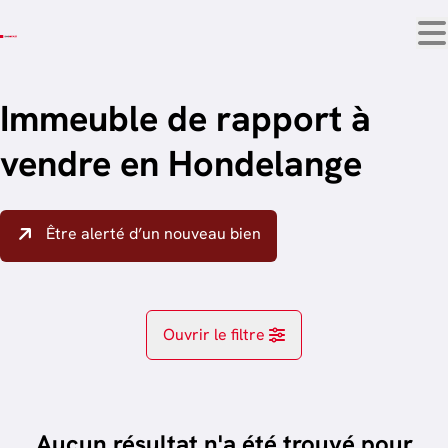
Aller au contenu principal
Immeuble de rapport à
vendre en Hondelange
Être alerté d’un nouveau bien
Ouvrir le filtre
Localité
Hondelange (6780)
Aucun résultat n'a été trouvé pour
Remove