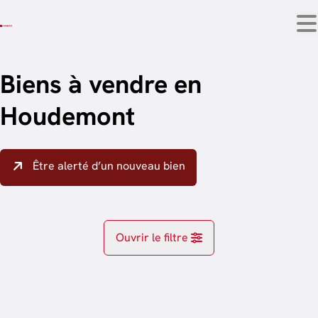
Aller au contenu principal
Biens à vendre en
Houdemont
Être alerté d’un nouveau bien
Ouvrir le filtre
Localité
Habay (6724)
Remove