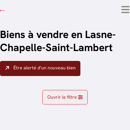
Aller au contenu principal
Biens à vendre en Lasne-
Chapelle-Saint-Lambert
Être alerté d’un nouveau bien
Ouvrir le filtre
Localité
Lasne-Chapelle-Saint-Lambert (1380)
Remove