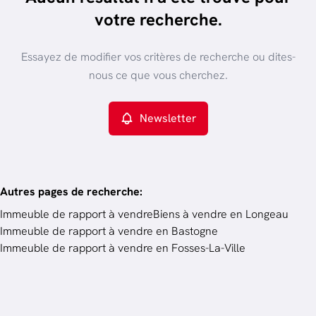
trier par plus récent
votre recherche.
Vue de la carte
Type de propriété
Essayez de modifier vos critères de recherche ou dites-
Immeuble de rapport
Remove
nous ce que vous cherchez.
Newsletter
Critères plus
Min. budget
Autres pages de recherche
:
Immeuble de rapport à vendre
Biens à vendre en Longeau
Immeuble de rapport à vendre en Bastogne
Budget
Immeuble de rapport à vendre en Fosses-La-Ville
Chercher