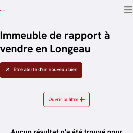
Aller au contenu principal
Immeuble de rapport à
vendre en Longeau
Être alerté d’un nouveau bien
Ouvrir le filtre
Localité
Hondelange (6780)
Aucun résultat n'a été trouvé pour
Remove