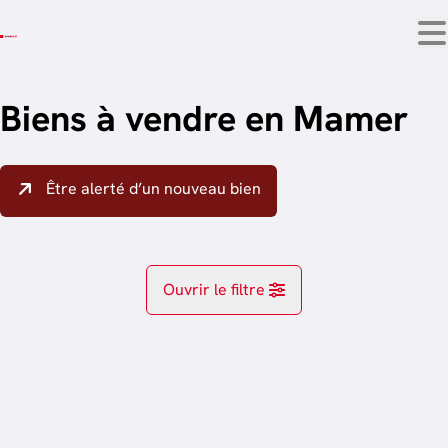
Aller au contenu principal
Biens à vendre en Mamer
Être alerté d’un nouveau bien
Ouvrir le filtre
Localité
Mamer (8277)
Remove
trier par plus récent