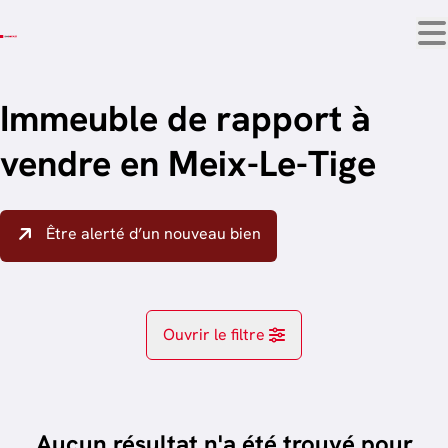
Aller au contenu principal
Immeuble de rapport à
vendre en Meix-Le-Tige
Être alerté d’un nouveau bien
Ouvrir le filtre
Localité
Chatillon (6747)
Aucun résultat n'a été trouvé pour
Remove