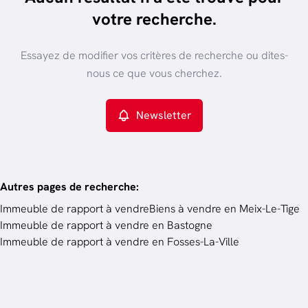
trier par plus récent
votre recherche.
Vue de la carte
Type de propriété
Essayez de modifier vos critères de recherche ou dites-
Immeuble de rapport
Remove
nous ce que vous cherchez.
Newsletter
Critères plus
Min. budget
Autres pages de recherche
:
Immeuble de rapport à vendre
Biens à vendre en Meix-Le-Tige
Immeuble de rapport à vendre en Bastogne
Budget
Immeuble de rapport à vendre en Fosses-La-Ville
Chercher