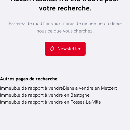
trier par plus récent
votre recherche.
Vue de la carte
Type de propriété
Essayez de modifier vos critères de recherche ou dites-
Immeuble de rapport
Remove
nous ce que vous cherchez.
Newsletter
Critères plus
Min. budget
Autres pages de recherche
:
Immeuble de rapport à vendre
Biens à vendre en Metzert
Immeuble de rapport à vendre en Bastogne
Budget
Immeuble de rapport à vendre en Fosses-La-Ville
Chercher