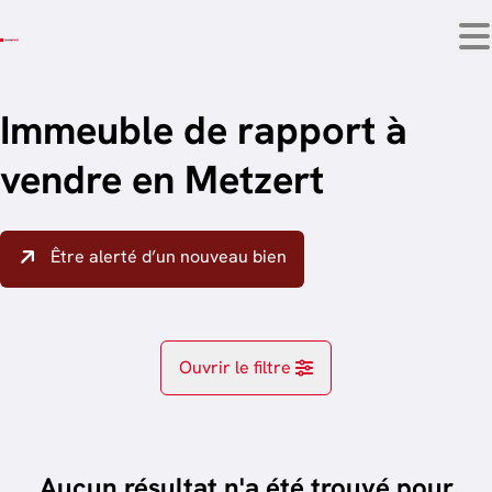
Aller au contenu principal
Immeuble de rapport à
vendre en Metzert
Être alerté d’un nouveau bien
Ouvrir le filtre
Localité
Attert (6717)
Aucun résultat n'a été trouvé pour
Remove