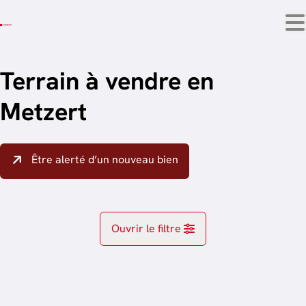
Aller au contenu principal
Terrain à vendre en
Metzert
Être alerté d’un nouveau bien
Ouvrir le filtre
Localité
OPTION
Attert (6717)
Remove