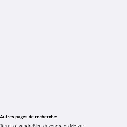
Vendu
Terrain à bâtir
6717 Thiaumont
976
m²
Autres pages de recherche
:
Terrain à vendre
Biens à vendre en Metzert