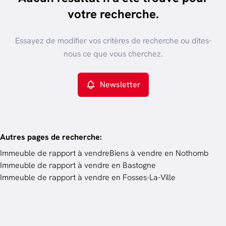
trier par plus récent
votre recherche.
Vue de la carte
Type de propriété
Essayez de modifier vos critères de recherche ou dites-
Immeuble de rapport
Remove
nous ce que vous cherchez.
Newsletter
Critères plus
Min. budget
Autres pages de recherche
:
Immeuble de rapport à vendre
Biens à vendre en Nothomb
Immeuble de rapport à vendre en Bastogne
Budget
Immeuble de rapport à vendre en Fosses-La-Ville
Chercher