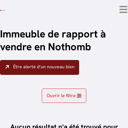
Aller au contenu principal
Immeuble de rapport à
vendre en Nothomb
Être alerté d’un nouveau bien
Ouvrir le filtre
Localité
Attert (6717)
Aucun résultat n'a été trouvé pour
Remove