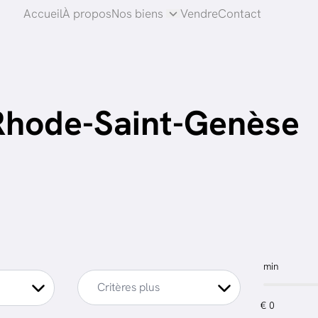
Accueil
À propos
Nos biens
Vendre
Contact
 Rhode-Saint-Genèse
min
Critères plus