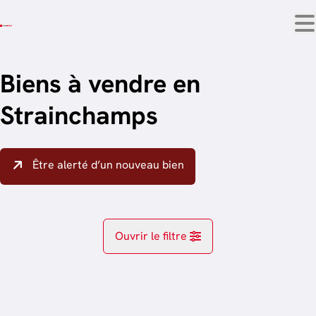
Aller au contenu principal
Biens à vendre en
Strainchamps
Être alerté d’un nouveau bien
Ouvrir le filtre
Localité
Strainchamps (6637)
Remove