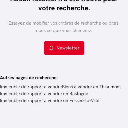
trier par plus récent
votre recherche.
Vue de la carte
Type de propriété
Essayez de modifier vos critères de recherche ou dites-
Immeuble de rapport
Remove
nous ce que vous cherchez.
Newsletter
Critères plus
Min. budget
Autres pages de recherche
:
Immeuble de rapport à vendre
Biens à vendre en Thiaumont
Immeuble de rapport à vendre en Bastogne
Budget
Immeuble de rapport à vendre en Fosses-La-Ville
Chercher