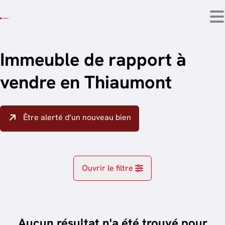
Aller au contenu principal
Immeuble de rapport à
vendre en Thiaumont
Être alerté d’un nouveau bien
Ouvrir le filtre
Localité
Attert (6717)
Aucun résultat n'a été trouvé pour
Remove