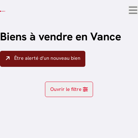
Aller au contenu principal
Biens à vendre en Vance
Être alerté d’un nouveau bien
Ouvrir le filtre
Localité
Vance (6741)
Remove
trier par plus récent