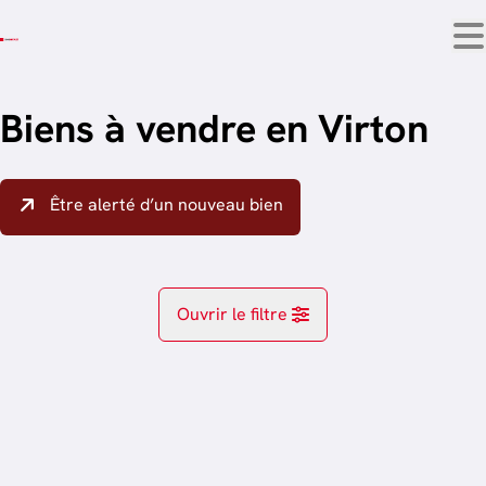
Aller au contenu principal
Biens à vendre en Virton
Être alerté d’un nouveau bien
Ouvrir le filtre
Localité
OPTION
Virton (6760, 6761)
Remove
trier par plus récent