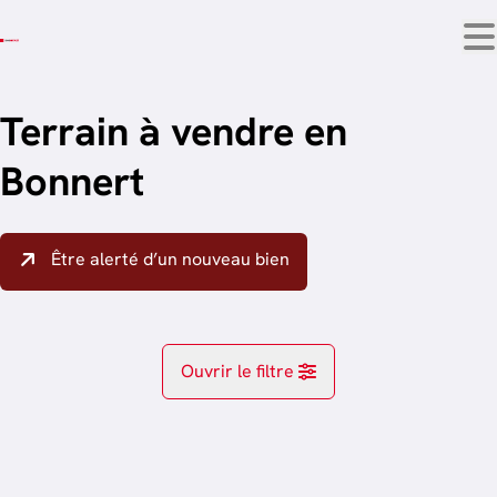
Aller au contenu principal
Terrain à vendre en
Bonnert
Être alerté d’un nouveau bien
Ouvrir le filtre
Localité
OPTION
Arlon (6700)
Remove