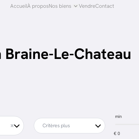
Accueil
À propos
Nos biens
Vendre
Contact
n Braine-Le-Chateau
min
Critères plus