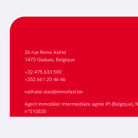
26 rue Reine Astrid
1473 Glabais, Belgique
+32 475 633 500
+352 661 20 46 46
nathalie.stas@immofast.be
Agent immobilier intermédiaire agréé IPI (Belgique), N
n°510830
Tous les biens
Faites estimer votre bien
Mentions légales
-
Politique de cookies
-
Politique de