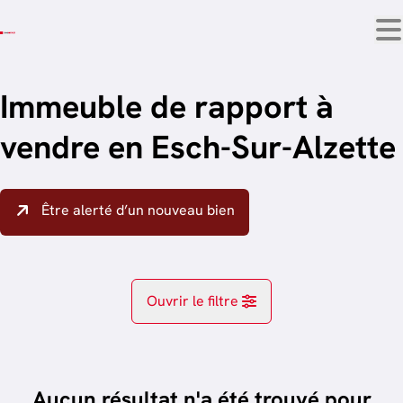
Aller au contenu principal
Immeuble de rapport à
vendre en Esch-Sur-Alzette
Être alerté d’un nouveau bien
Ouvrir le filtre
Localité
Esch-Sur-Alzette (4038, 4039)
Aucun résultat n'a été trouvé pour
Remove