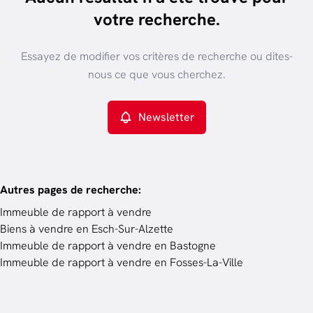
trier par plus récent
votre recherche.
Vue de la carte
Type de propriété
Essayez de modifier vos critères de recherche ou dites-
Immeuble de rapport
Remove
nous ce que vous cherchez.
Newsletter
Critères plus
Min. budget
Autres pages de recherche
:
Immeuble de rapport à vendre
Biens à vendre en Esch-Sur-Alzette
Budget
Immeuble de rapport à vendre en Bastogne
Immeuble de rapport à vendre en Fosses-La-Ville
Chercher