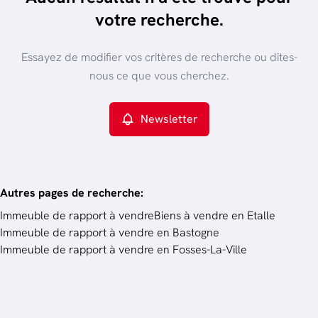
trier par plus récent
votre recherche.
Vue de la carte
Type de propriété
Essayez de modifier vos critères de recherche ou dites-
Immeuble de rapport
Remove
nous ce que vous cherchez.
Newsletter
Critères plus
Min. budget
Autres pages de recherche
:
Immeuble de rapport à vendre
Biens à vendre en Etalle
Immeuble de rapport à vendre en Bastogne
Budget
Immeuble de rapport à vendre en Fosses-La-Ville
Chercher