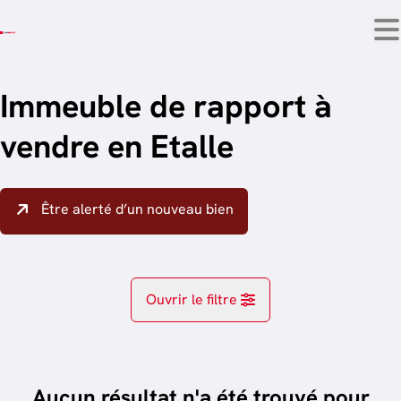
Aller au contenu principal
Immeuble de rapport à
vendre en Etalle
Être alerté d’un nouveau bien
Ouvrir le filtre
Localité
Etalle (6740)
Aucun résultat n'a été trouvé pour
Remove