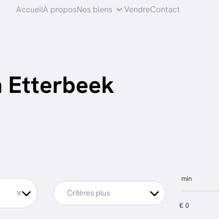
Accueil
À propos
Nos biens
Vendre
Contact
n Etterbeek
min
Critères plus