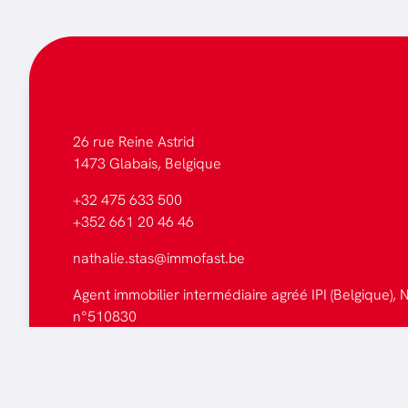
26 rue Reine Astrid
1473 Glabais, Belgique
+32 475 633 500
+352 661 20 46 46
nathalie.stas@immofast.be
Agent immobilier intermédiaire agréé IPI (Belgique), N
n°510830
Tous les biens
Faites estimer votre bien
Mentions légales
-
Politique de cookies
-
Politique de