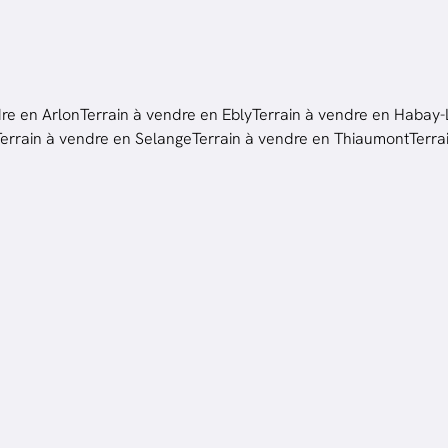
dre en Arlon
Terrain à vendre en Ebly
Terrain à vendre en Habay-L
Terrain à vendre en Selange
Terrain à vendre en Thiaumont
Terra