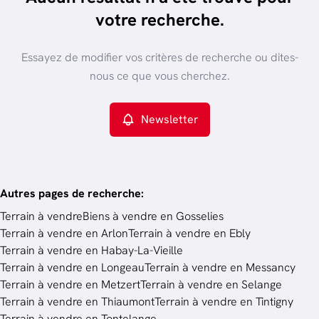
trier par plus récent
votre recherche.
Vue de la carte
Type de propriété
Essayez de modifier vos critères de recherche ou dites-
Terrain
Remove
nous ce que vous cherchez.
Newsletter
Critères plus
Min. budget
Autres pages de recherche
:
Terrain à vendre
Biens à vendre en Gosselies
Terrain à vendre en Arlon
Terrain à vendre en Ebly
Budget
Terrain à vendre en Habay-La-Vieille
Terrain à vendre en Longeau
Terrain à vendre en Messancy
Terrain à vendre en Metzert
Terrain à vendre en Selange
Chercher
Terrain à vendre en Thiaumont
Terrain à vendre en Tintigny
Terrain à vendre en Tontelange