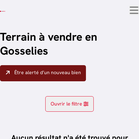
Aller au contenu principal
Terrain à vendre en
Gosselies
Être alerté d’un nouveau bien
Ouvrir le filtre
Localité
Gosselies (6041)
Aucun résultat n'a été trouvé pour
Remove