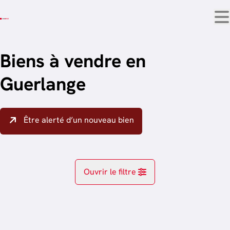
Aller au contenu principal
Biens à vendre en
Guerlange
Être alerté d’un nouveau bien
Ouvrir le filtre
Localité
OPTION
Athus (6791)
Remove