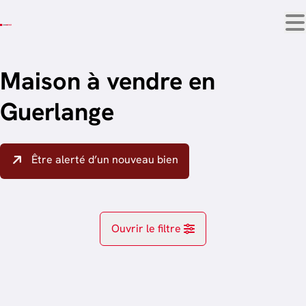
Aller au contenu principal
Maison à vendre en
Guerlange
Être alerté d’un nouveau bien
Ouvrir le filtre
Localité
OPTION
Athus (6791)
Remove