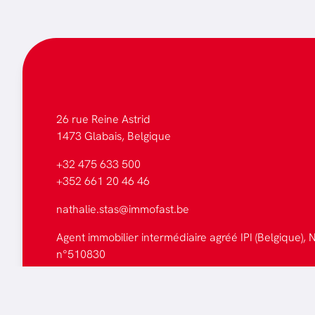
26 rue Reine Astrid
1473 Glabais, Belgique
+32 475 633 500
+352 661 20 46 46
nathalie.stas@immofast.be
Agent immobilier intermédiaire agréé IPI (Belgique), N
n°510830
Tous les biens
Faites estimer votre bien
Mentions légales
-
Politique de cookies
-
Politique de