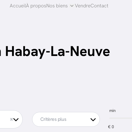
Accueil
À propos
Nos biens
Vendre
Contact
en Habay-La-Neuve
min
Critères plus