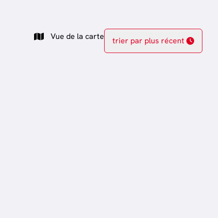
Vue de la carte
trier par plus récent
VENDU
Vendu
Maison
6723 Habay-La-Vieille