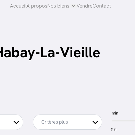
Accueil
À propos
Nos biens
Vendre
Contact
Habay-La-Vieille
min
Critères plus