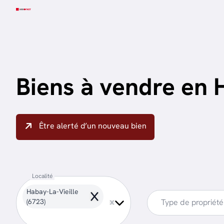
Aller au contenu principal
Biens à vendre en 
Être alerté d’un nouveau bien
Localité
Habay-La-Vieille
Remove
(6723)
Type de propriété