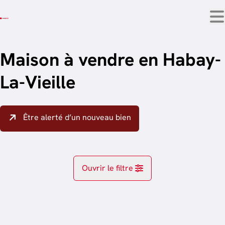
Aller au contenu principal
Maison à vendre en Habay-
La-Vieille
Être alerté d’un nouveau bien
Ouvrir le filtre
Localité
OPTION
Habay-La-Vieille (6723)
Remove