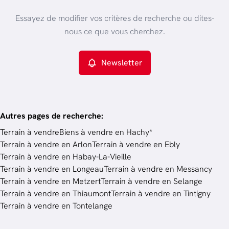
Vue de la carte
Type de propriété
Essayez de modifier vos critères de recherche ou dites-
Terrain
Remove
nous ce que vous cherchez.
Newsletter
Critères plus
Min. budget
Autres pages de recherche
:
Terrain à vendre
Biens à vendre en Hachy*
Terrain à vendre en Arlon
Terrain à vendre en Ebly
Budget
Terrain à vendre en Habay-La-Vieille
Terrain à vendre en Longeau
Terrain à vendre en Messancy
Terrain à vendre en Metzert
Terrain à vendre en Selange
Chercher
Terrain à vendre en Thiaumont
Terrain à vendre en Tintigny
Terrain à vendre en Tontelange