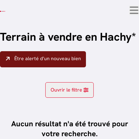
Aller au contenu principal
Terrain à vendre en Hachy*
Être alerté d’un nouveau bien
Ouvrir le filtre
Localité
Habay-La-Neuve (6720)
Aucun résultat n'a été trouvé pour
Remove
trier par plus récent
votre recherche.