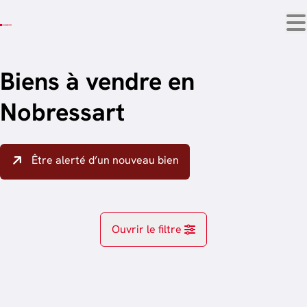
Aller au contenu principal
Biens à vendre en
Nobressart
Être alerté d’un nouveau bien
Ouvrir le filtre
Localité
Attert (6717)
Remove