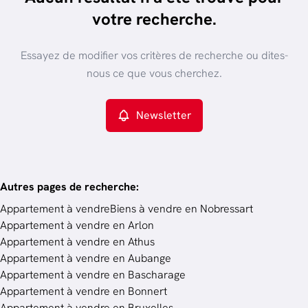
trier par plus récent
votre recherche.
Vue de la carte
Type de propriété
Essayez de modifier vos critères de recherche ou dites-
Appartement
Remove
nous ce que vous cherchez.
Newsletter
Critères plus
Min. budget
Autres pages de recherche
:
Appartement à vendre
Biens à vendre en Nobressart
Appartement à vendre en Arlon
Budget
Appartement à vendre en Athus
Appartement à vendre en Aubange
Appartement à vendre en Bascharage
Chercher
Appartement à vendre en Bonnert
Appartement à vendre en Bruxelles