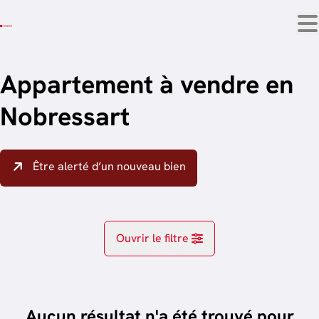
Aller au contenu principal
Appartement à vendre en
Nobressart
Être alerté d’un nouveau bien
Ouvrir le filtre
Localité
Attert (6717)
Aucun résultat n'a été trouvé pour
Remove