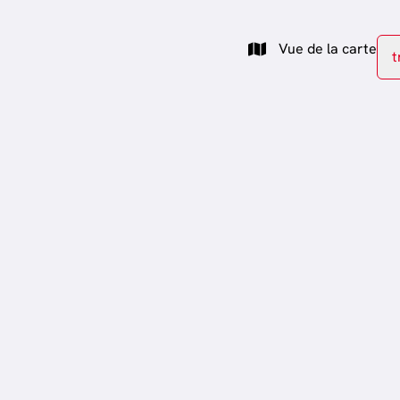
Vue de la carte
t
.000
€ 410.000
ement
Maison
tburg 104, 6700
rue du Cimetière 12 / A, 67
Arlon