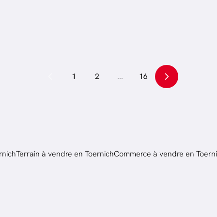
.
280
m²
3
ch.
113
m²
1
2
...
16
rnich
Terrain à vendre en Toernich
Commerce à vendre en Toern