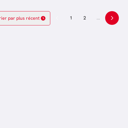
1
2
...
rier par plus récent
OPTION
OPTION
€ 390.000
Appartement
00
Rue Emile Tandel 10 / 31,
6700 Bonnert