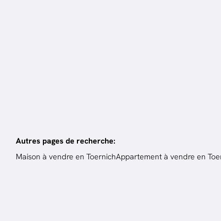
6
ch.
350
m²
3
ch
Autres pages de recherche
:
Maison à vendre en Toernich
Appartement à vendre en Toe