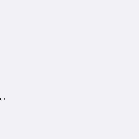
5
ch.
360
m²
ich