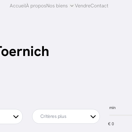
Accueil
À propos
Nos biens
Vendre
Contact
Toernich
min
Critères plus