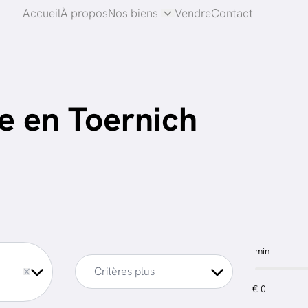
Accueil
À propos
Nos biens
Vendre
Contact
 en Toernich
min
Critères plus