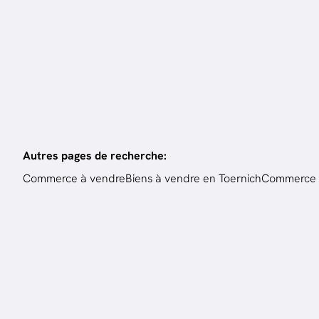
800
m²
3288
m²
Autres pages de recherche
:
Commerce à vendre
Biens à vendre en Toernich
Commerce 