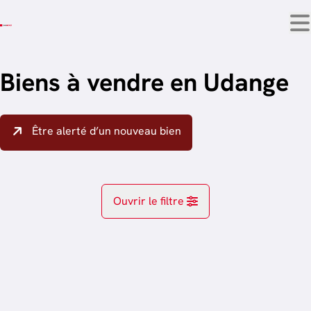
Aller au contenu principal
Biens à vendre en Udange
Être alerté d’un nouveau bien
Ouvrir le filtre
Localité
Arlon (6700)
Remove
trier par plus récent