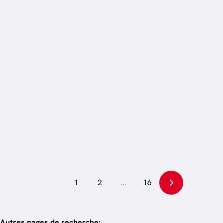
Vendu
Maison
6700 Arlon
5
ch.
360
m²
1
2
...
16
Autres pages de recherche
: