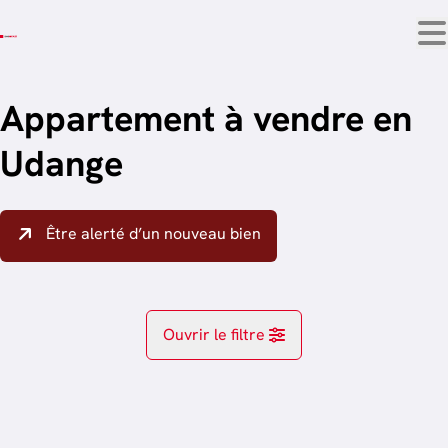
Aller au contenu principal
Appartement à vendre en
Udange
Être alerté d’un nouveau bien
Ouvrir le filtre
Localité
Arlon (6700)
Remove