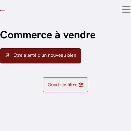
Aller au contenu principal
Commerce à vendre
Être alerté d’un nouveau bien
Ouvrir le filtre
Localité
trier par plus récent
Type de propriété