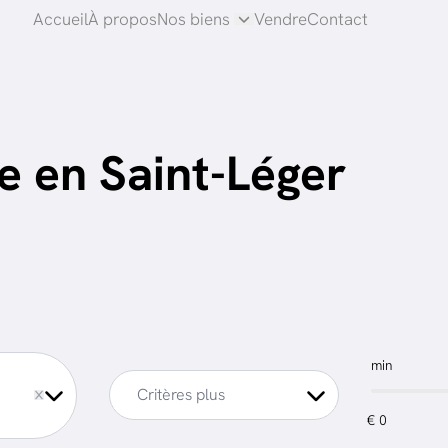
Accueil
À propos
Nos biens
Vendre
Contact
 en Saint-Léger
min
Critères plus