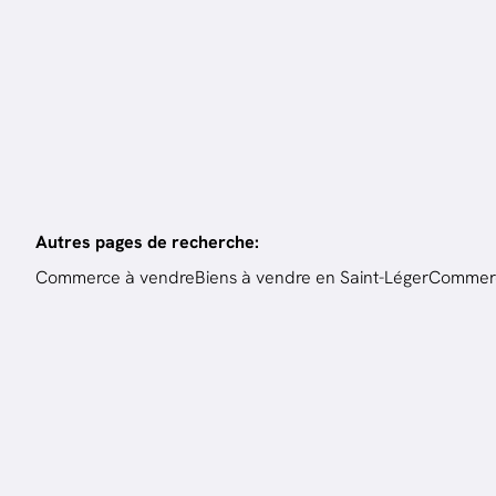
5
ch.
380
m²
Autres pages de recherche
:
Commerce à vendre
Biens à vendre en Saint-Léger
Commerc